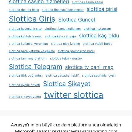
slottica casino hizmetleri
slottica casino sitesi
slottica girisi
slottica destek hattı
slottica finansal i̇ncelemeler
Slottica Giriş
Slottica Güncel
slottica heyecanlı site
slottica hizmet kullanımı
slottica instagram
slottica kaç oldu
slottica kaliteli hizmet
slottica kalıcı altyapı
slottica kullanıcı yorumları
slottica maç izleme
slottica mobil bahis
slottica para yatırma ve çekme
slottica promosyon kodu
slottica tanınmış platform
slottica teknik destek
Slottica Telegram
slottica tv canli maç
slottica türk bağlantısı
slottica yasadışı teklif
slottica çevrimiçi oyun
Slottica Şikayet
slottica üyelik daveti
twitter slottica
slottica şikayet yanıtı
Avrasya'nın en büyük reklam platformunda olmak için
Microsoft Teams:
reklam@avrasyamarketing.com