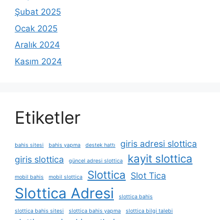
Şubat 2025
Ocak 2025
Aralık 2024
Kasım 2024
Etiketler
giris adresi slottica
bahis sitesi
bahis yapma
destek hattı
kayit slottica
giris slottica
güncel adresi slottica
Slottica
Slot Tica
mobil bahis
mobil slottica
Slottica Adresi
slottica bahis
slottica bahis sitesi
slottica bahis yapma
slottica bilgi talebi