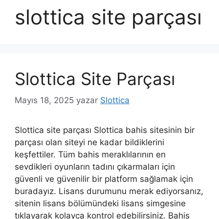
slottica site parçası
Slottica Site Parçası
Mayıs 18, 2025
yazar
Slottica
Slottica site parçası Slottica bahis sitesinin bir
parçası olan siteyi ne kadar bildiklerini
keşfettiler. Tüm bahis meraklılarının en
sevdikleri oyunların tadını çıkarmaları için
güvenli ve güvenilir bir platform sağlamak için
buradayız. Lisans durumunu merak ediyorsanız,
sitenin lisans bölümündeki lisans simgesine
tıklayarak kolayca kontrol edebilirsiniz. Bahis