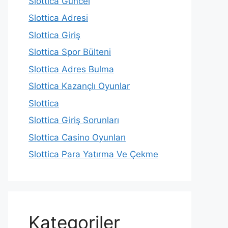
Slottica Güncel
Slottica Adresi
Slottica Giriş
Slottica Spor Bülteni
Slottica Adres Bulma
Slottica Kazançlı Oyunlar
Slottica
Slottica Giriş Sorunları
Slottica Casino Oyunları
Slottica Para Yatırma Ve Çekme
Kategoriler