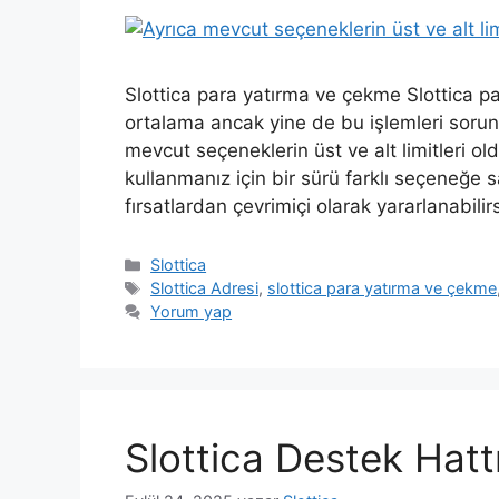
Slottica para yatırma ve çekme Slottica p
ortalama ancak yine de bu işlemleri sorunsu
mevcut seçeneklerin üst ve alt limitleri 
kullanmanız için bir sürü farklı seçeneğe s
fırsatlardan çevrimiçi olarak yararlanabili
Kategoriler
Slottica
Etiketler
Slottica Adresi
,
slottica para yatırma ve çekme
Yorum yap
Slottica Destek Hatt