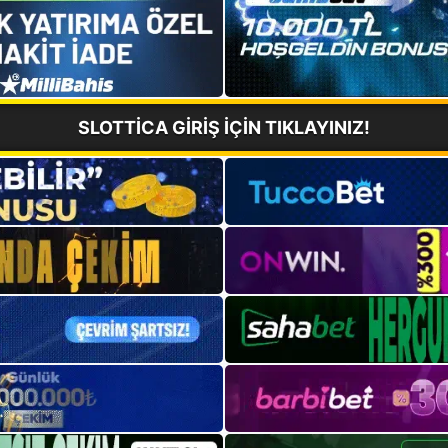
SLOTTİCA GİRİŞ İÇİN TIKLAYINIZ!