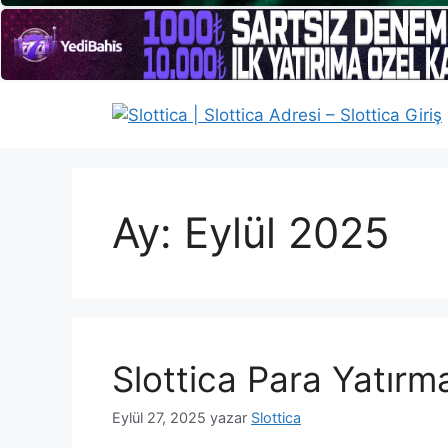
İçeriğe
atla
Ay:
Eylül 2025
Slottica Para Yatır
Eylül 27, 2025
yazar
Slottica