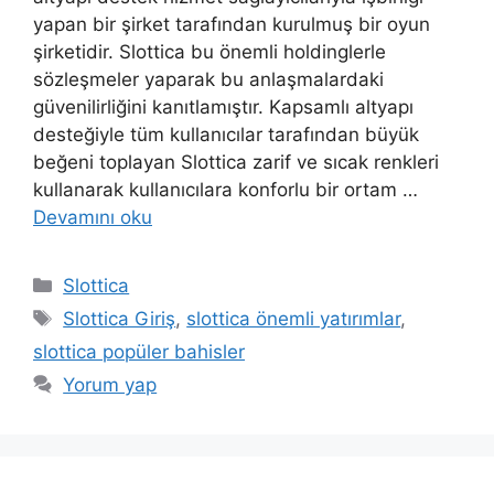
yapan bir şirket tarafından kurulmuş bir oyun
şirketidir. Slottica bu önemli holdinglerle
sözleşmeler yaparak bu anlaşmalardaki
güvenilirliğini kanıtlamıştır. Kapsamlı altyapı
desteğiyle tüm kullanıcılar tarafından büyük
beğeni toplayan Slottica zarif ve sıcak renkleri
kullanarak kullanıcılara konforlu bir ortam …
Devamını oku
Kategoriler
Slottica
Etiketler
Slottica Giriş
,
slottica önemli yatırımlar
,
slottica popüler bahisler
Yorum yap