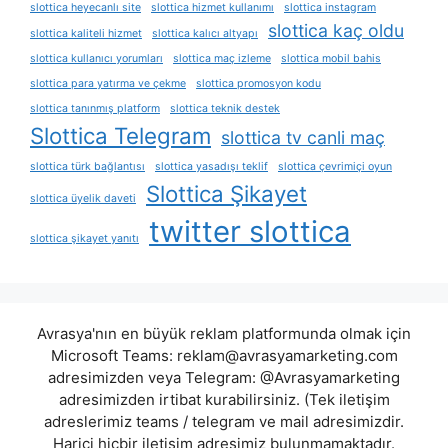
slottica heyecanlı site
slottica hizmet kullanımı
slottica instagram
slottica kaç oldu
slottica kaliteli hizmet
slottica kalıcı altyapı
slottica kullanıcı yorumları
slottica maç izleme
slottica mobil bahis
slottica para yatırma ve çekme
slottica promosyon kodu
slottica tanınmış platform
slottica teknik destek
Slottica Telegram
slottica tv canli maç
slottica türk bağlantısı
slottica yasadışı teklif
slottica çevrimiçi oyun
Slottica Şikayet
slottica üyelik daveti
twitter slottica
slottica şikayet yanıtı
Avrasya'nın en büyük reklam platformunda olmak için
Microsoft Teams:
reklam@avrasyamarketing.com
adresimizden veya Telegram: @Avrasyamarketing
adresimizden irtibat kurabilirsiniz. (Tek iletişim
adreslerimiz teams / telegram ve mail adresimizdir.
Harici hiçbir iletişim adresimiz bulunmamaktadır.