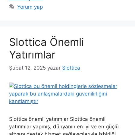
Yorum yap
Slottica Önemli
Yatırımlar
Şubat 12, 2025
yazar
Slottica
Slottica önemli yatırımlar Slottica önemli
yatırımlar yapmış, dünyanın en iyi ve en güçlü
altyapı destek hizmet sağlayıcılarıyla işbirliği