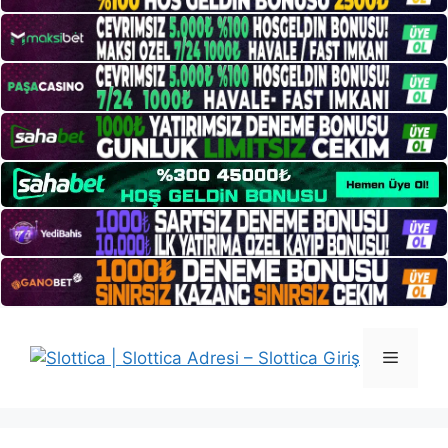
İçeriğe
atla
Menü