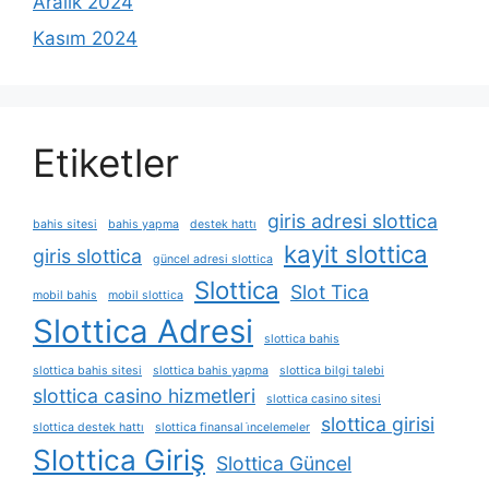
Aralık 2024
Kasım 2024
Etiketler
giris adresi slottica
bahis sitesi
bahis yapma
destek hattı
kayit slottica
giris slottica
güncel adresi slottica
Slottica
Slot Tica
mobil bahis
mobil slottica
Slottica Adresi
slottica bahis
slottica bahis sitesi
slottica bahis yapma
slottica bilgi talebi
slottica casino hizmetleri
slottica casino sitesi
slottica girisi
slottica destek hattı
slottica finansal i̇ncelemeler
Slottica Giriş
Slottica Güncel