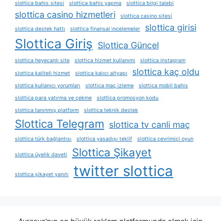
slottica bahis sitesi
slottica bahis yapma
slottica bilgi talebi
slottica casino hizmetleri
slottica casino sitesi
slottica girisi
slottica destek hattı
slottica finansal i̇ncelemeler
Slottica Giriş
Slottica Güncel
slottica heyecanlı site
slottica hizmet kullanımı
slottica instagram
slottica kaç oldu
slottica kaliteli hizmet
slottica kalıcı altyapı
slottica kullanıcı yorumları
slottica maç izleme
slottica mobil bahis
slottica para yatırma ve çekme
slottica promosyon kodu
slottica tanınmış platform
slottica teknik destek
Slottica Telegram
slottica tv canli maç
slottica türk bağlantısı
slottica yasadışı teklif
slottica çevrimiçi oyun
Slottica Şikayet
slottica üyelik daveti
twitter slottica
slottica şikayet yanıtı