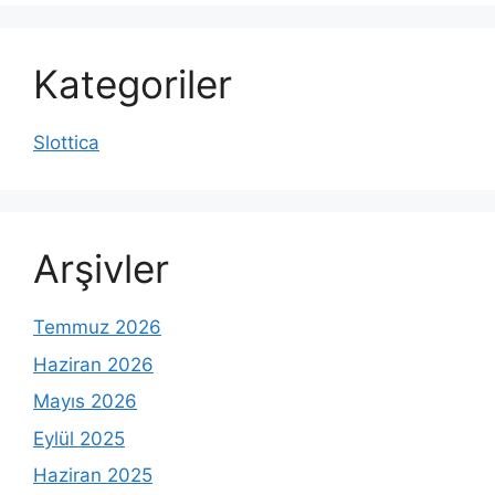
Kategoriler
Slottica
Arşivler
Temmuz 2026
Haziran 2026
Mayıs 2026
Eylül 2025
Haziran 2025