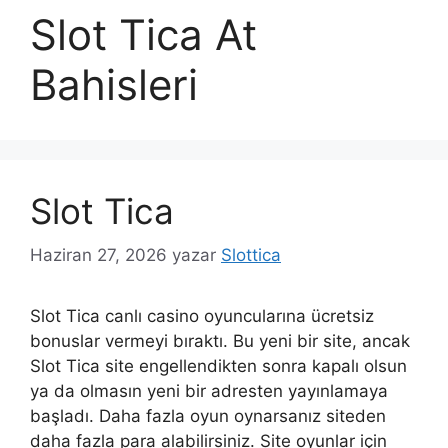
Slot Tica At
Bahisleri
Slot Tica
Haziran 27, 2026
yazar
Slottica
Slot Tica canlı casino oyuncularına ücretsiz
bonuslar vermeyi bıraktı. Bu yeni bir site, ancak
Slot Tica site engellendikten sonra kapalı olsun
ya da olmasın yeni bir adresten yayınlamaya
başladı. Daha fazla oyun oynarsanız siteden
daha fazla para alabilirsiniz. Site oyunlar için